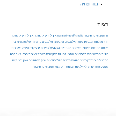
נטורופתיה
תגיות
38 תמציות פרחי באך
Rosmarinus officinalis
איך לחדש את העור
איך לחדש את העור
דרך מקלחת
אננס
ארבעת האלמנטים
ארבעת האלמנטים בראייה רפלקסולוגית
ביו
רזוננס
הסכנות מאחורי השמנים האתריים
הקלה על עצירות
זרעי קצח
טיפול בעצירות
כוויות
מהי עצירות
מלפפונים
מתכון לכוויות
סלק
עונת האביב
עצירות
פרחי באך
קפה
קריסטלים
רוזמרין רפואי
רפואת תדרים
רפלקסולוגיה
שייק מלפפונים
שמן זרעי קצח
שמנים אתריים
תחליף לקפה
תכונות זרעי קצת
תמציות פרחי באך