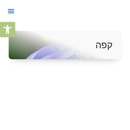
פתח
קפה