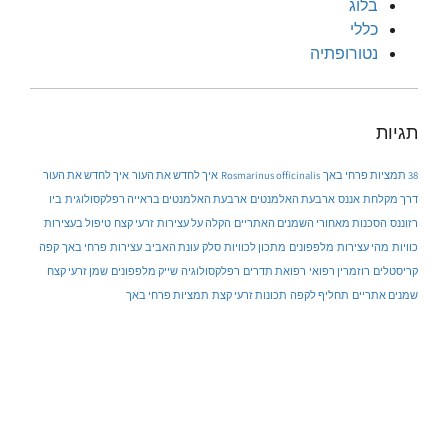
בלוג
כללי
נטורופתיה
תגיות
38 תמציות פרחי באך
Rosmarinus officinalis
איך לחדש את העור
איך לחדש את העור
דרך מקלחת
אננס
ארבעת האלמנטים
ארבעת האלמנטים בראייה רפלקסולוגית
ביו
רזוננס
הסכנות מאחורי השמנים האתריים
הקלה על עצירות
זרעי קצח
טיפול בעצירות
כוויות
מהי עצירות
מלפפונים
מתכון לכוויות
סלק
עונת האביב
עצירות
פרחי באך
קפה
קריסטלים
רוזמרין רפואי
רפואת תדרים
רפלקסולוגיה
שייק מלפפונים
שמן זרעי קצח
שמנים אתריים
תחליף לקפה
תכונות זרעי קצת
תמציות פרחי באך