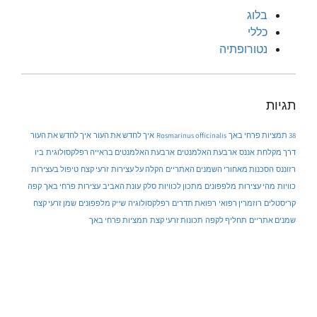
בלוג
כללי
נטורופתיה
תגיות
38 תמציות פרחי באך
Rosmarinus officinalis
איך לחדש את העור
איך לחדש את העור
דרך מקלחת
אננס
ארבעת האלמנטים
ארבעת האלמנטים בראייה רפלקסולוגית
ביו
רזוננס
הסכנות מאחורי השמנים האתריים
הקלה על עצירות
זרעי קצח
טיפול בעצירות
כוויות
מהי עצירות
מלפפונים
מתכון לכוויות
סלק
עונת האביב
עצירות
פרחי באך
קפה
קריסטלים
רוזמרין רפואי
רפואת תדרים
רפלקסולוגיה
שייק מלפפונים
שמן זרעי קצח
שמנים אתריים
תחליף לקפה
תכונות זרעי קצת
תמציות פרחי באך