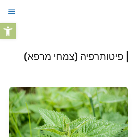
פתח
פיטותרפיה (צמחי מרפא)