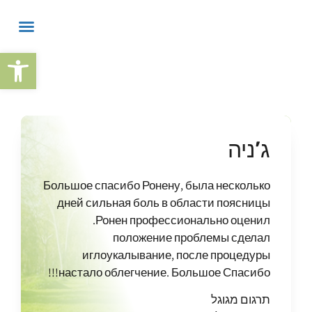
פתח
ג’ניה
Большое спасибо Ронену, была несколько
дней сильная боль в области поясницы
.Ронен профессионально оценил
положение проблемы сделал
иглоукалывание, после процедуры
настало облегчение. Большое Спасибо!!!
תרגום מגוגל