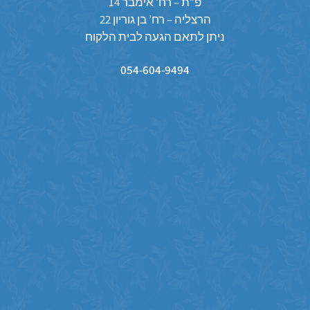
פ”ת – רח’ אימבר 14
הרצליה – רח’ בן גוריון 22
ניתן לתאם הגעה לבית הלקוח
054-604-9494