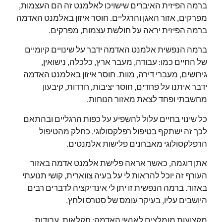
ברמה הפיזית האיברים שישויכו לאלמנט זה הם העצמות,
מפרקים, אזור האגן והרגליים.
חוסר איזון באלמנט האדמה
ברמה הפיזית יראה על חולשת עצמות, מפרקים.
ברמה הנפשית אלמנט האדמה ידבר על שינויים קיומיים
של החיים כמו: עבודה, מעבר ארץ, כלכלה, נישואין,
גירושים, מעברי דירה, מוות.
חוסר איזון באלמנט האדמה
ידבר איתנו על פחדים, חוסר יציבות, חרדות, קיבעון
מחשבתי ופחד לצאת מאזור הנוחות.
כל שינוי בחיים עלול להשפיע על כפות הרגליים ובהתאם
לכך זה ישתקף בטיפול רפלקסולוגי.
כחלק מהטיפול
הרפלקסולוגי מאבחנים פלישות אלמנטים.
אתן דוגמה, כאשר אראה פלישת אלמנט אדמה באזור
העורף זה יוכל להראות לי על בעיה צווארית, קושי תנועתי
באזור.
ברמה הנפשית זו יתן לי אינדיקציה לדברים רבים
היושבים עליו, בעיקר עומס של סטרס ולחץ.
מקצועות מומלצים לאנשי האדמה: חקלאות, עבודות